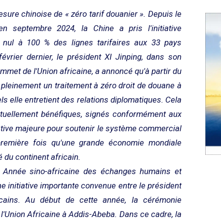
sure chinoise de « zéro tarif douanier ». Depuis le
septembre 2024, la Chine a pris l'initiative
e nul à 100 % des lignes tarifaires aux 33 pays
évrier dernier, le président XI Jinping, dans son
met de l'Union africaine, a annoncé qu'à partir du
pleinement un traitement à zéro droit de douane à
ls elle entretient des relations diplomatiques. Cela
uellement bénéfiques, signés conformément aux
itiative majeure pour soutenir le système commercial
a première fois qu'une grande économie mondiale
é du continent africain.
« Année sino-africaine des échanges humains et
une initiative importante convenue entre le président
cains. Au début de cette année, la cérémonie
 l'Union Africaine à Addis-Abeba. Dans ce cadre, la