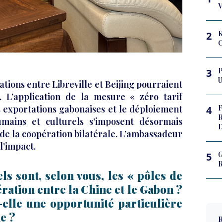
2
3
lations entre Libreville et Beijing pourraient
. L’application de la mesure « zéro tarif
 exportations gabonaises et le déploiement
F
4
umains et culturels s’imposent désormais
D
e la coopération bilatérale. L’ambassadeur
l’impact.
G
5
els sont, selon vous, les « pôles de
́ration entre la Chine et le Gabon ?
elle une opportunité particulière
e ?
R