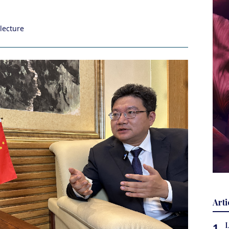
lecture
Arti
L
1