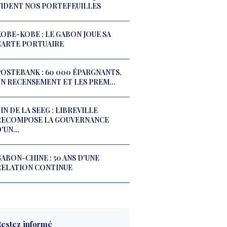
VIDENT NOS PORTEFEUILLES
KOBE-KOBE : LE GABON JOUE SA
CARTE PORTUAIRE
POSTEBANK : 60 000 ÉPARGNANTS,
UN RECENSEMENT ET LES PREM...
IN DE LA SEEG : LIBREVILLE
RECOMPOSE LA GOUVERNANCE
'UN...
ABON-CHINE : 50 ANS D'UNE
RELATION CONTINUE
estez informé