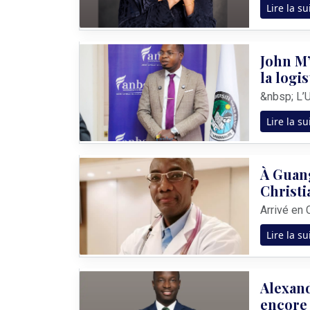
Lire la su
John M’
la logi
Lire la su
À Guang
Christ
Lire la su
Alexand
encore 