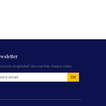
wsletter
evez le récapitulatif des marchés chaque matin.
OK