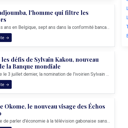
djoumba, l'homme qui filtre les
ors
Trente-trois ans en Belgique, sept ans dans la conformité bancaire chez ING, et puis ce pari : sécuriser, par le numérique, l'entrée des véhicules sur le territoire gabonais — ports, postes-frontières, corridors. Entre Obourg et Paris-Bifoun, rencontre avec un homme qui incarne une génération de cadres de la diaspora qui ne choisisse...
ite →
 les défis de Sylvain Kakou, nouveau
de la Banque mondiale
Officialisée le 3 juillet dernier, la nomination de l'ivoirien Sylvain Kakou au poste de Représentant Résident du Groupe de la Banque mondiale au Gabon marque un tournant historique. Pour la première fois à Libreville, une direction unifiée fusionne les activités du secteur public (BIRD, IDA) et du secteur privé (IFC, MIGA). Un changement de par...
ite →
e Okome, le nouveau visage des Échos
o
Impossible de parler d'économie à la télévision gabonaise sans penser à elle. La voix. Le ton. Les analyses. Et cette crinière, devenue signature à elle seule. Modeste Okome est la nouvelle directrice de publication des Échos de l'Éco. Avec le ton direct qu'on lui connaît, elle a répondu à nos questions sur ce nouveau challenge. ...