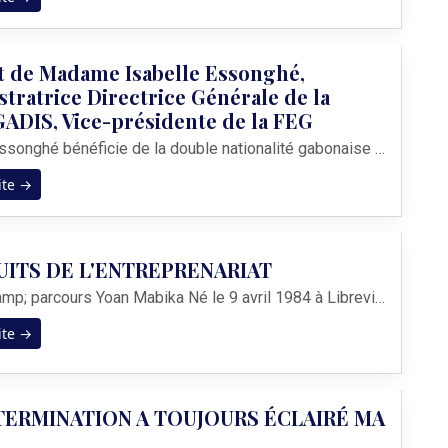
t de Madame Isabelle Essonghé,
tratrice Directrice Générale de la
ADIS, Vice-présidente de la FEG
Isabelle Essonghé bénéficie de la double nationalité gabonaise et française, elle a deux enfants.&nbsp; Après son baccalauréat option A2 (anglais, espagnol et allemand) obtenu en 1987 à l’institution Immaculée conception de Libreville, elle suit un parcours académique en France à l’Ifo-Cop et obtient une maîtrise de langues étrangère avant d’int...
ite →
UITS DE L'ENTREPRENARIAT
Portrait &amp; parcours Yoan Mabika Né le 9 avril 1984 à Libreville, Yoan Mabika est gabonais. Il est marié et père de 5 enfants. En 2004, il décroche son baccalauréat scientifique au lycée Eugène Marcel Amogho de Franceville puis part à l’étranger poursuivre ses études. En 2008, il obtient une licence en réseaux informatiques à la Strayer Univ...
ite →
ERMINATION A TOUJOURS ÉCLAIRÉ MA
E