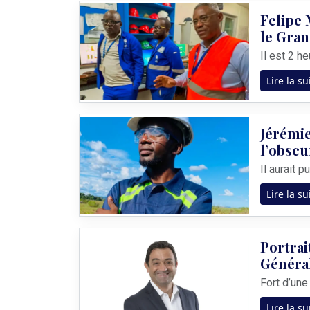
Felipe 
le Gran
Lire la su
Jérémie
l’obscu
Lire la su
Portrai
Généra
Lire la su