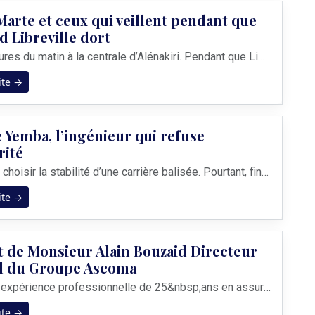
Marte et ceux qui veillent pendant que
d Libreville dort
Il est 2 heures du matin à la centrale d’Alénakiri. Pendant que Libreville rêve, Felipe Marte surveille les écrans de contrôle, l’œil fixé sur ces courbes qui dansent au rythme des turbines. Une alarme ? Il sera debout. Une baisse de tension ? Il sera déjà en mouvement. Car dans l’ombre de la nuit, des vies dépendent de sa vigilance.&nbsp; &nbsp...
ite →
 Yemba, l’ingénieur qui refuse
rité
Il aurait pu choisir la stabilité d’une carrière balisée. Pourtant, fin 2020, Jérémie Yemba démissionne. Après trois mois de réflexion et de doutes, cet ingénieur en maintenance industrielle formé à l’École Polytechnique d’Agadir comprend que son avenir ne s’écrira pas dans l’ombre d’une entreprise, mais dans la lumière qu’il installera lui-même...
ite →
t de Monsieur Alain Bouzaid Directeur
l du Groupe Ascoma
Fort d’une expérience professionnelle de 25&nbsp;ans en assurance et en réassurance en France et au Moyen-Orient, Alain Bouzaid rejoint le groupe Chedid Capital en 2013 pour restructurer et développer l’activité. En 2020, il est nommé directeur général de City Brokers, filiale du Groupe et premier courtier de l’Île Maurice. En 2021, il est nommé...
ite →