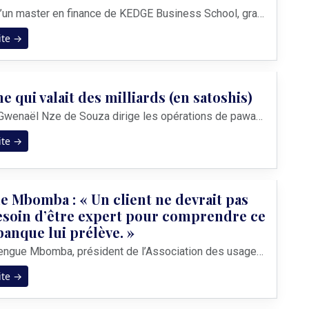
Diplômé d’un master en finance de KEDGE Business School, grande école de commerce implantée à Marseille et Bordeaux, Alexandre Alawoe suit un parcours académique classique, ancré dans la rigueur de la finance d’entreprise et du management. Mais à l’heure des choix, il tourne le dos aux trajectoires tracées des places financières européennes. Sa ...
ite →
 qui valait des milliards (en satoshis)
À 38 ans, Gwenaël Nze de Souza dirige les opérations de pawaPay au Gabon et parie que le bitcoin sera une composante normale de l’épargne africaine d’ici dix ans. Portrait d’un ingénieur rentré de Londres avec une conviction : la technologie peut refaçonner le système financier du continent. Lycée Léon Mba, puis London South Bank University pour...
ite →
 Mbomba : « Un client ne devrait pas
esoin d’être expert pour comprendre ce
banque lui prélève. »
Gildas Nzengue Mbomba, président de l’Association des usagers des banques (AGUB), dresse un état des lieux sans concession des dysfonctionnements qui émaillent le quotidien des épargnants gabonais. Il appelle à davantage de transparence et de contrôle pour restaurer une confiance durable entre les établissements financiers et leur clientèle. &nb...
ite →