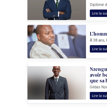
Lire la su
L’homme
Lire la su
Nzengue
avoir b
que sa 
Lire la su