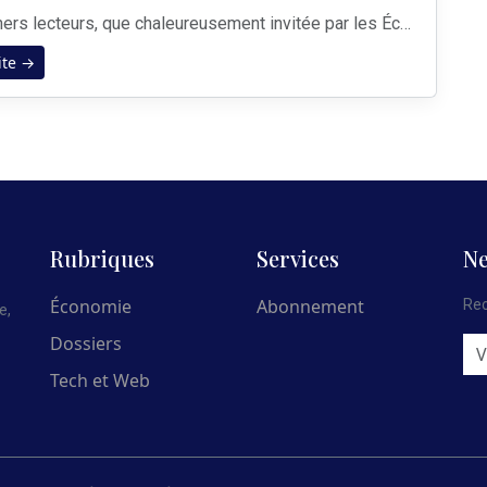
Sachez, chers lecteurs, que chaleureusement invitée par les Échos de l’Éco à&nbsp;« prendre&nbsp;la plume », j’en suis plus qu’honorée. Relater mon parcours et ma vision aux côtés de femmes battantes et passionnantes comme celles qui témoignent dans ce numéro spécial d’avril 2023 me flatte. N’en déplaise à la gent masculine, je crois fermement q...
ite →
Rubriques
Services
Ne
Économie
Abonnement
Rec
e,
Dossiers
Tech et Web