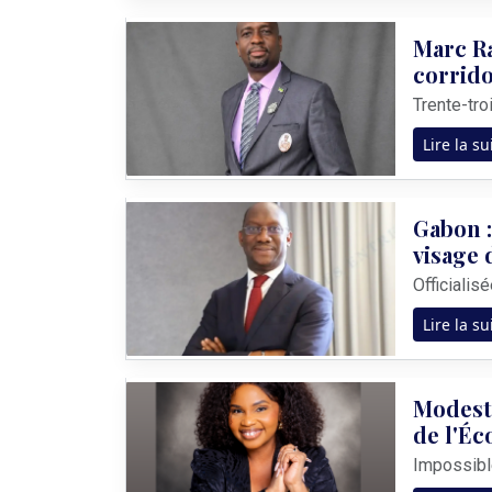
Marc Ra
corrid
Lire la su
Gabon :
visage 
Lire la su
Modest
de l'Éc