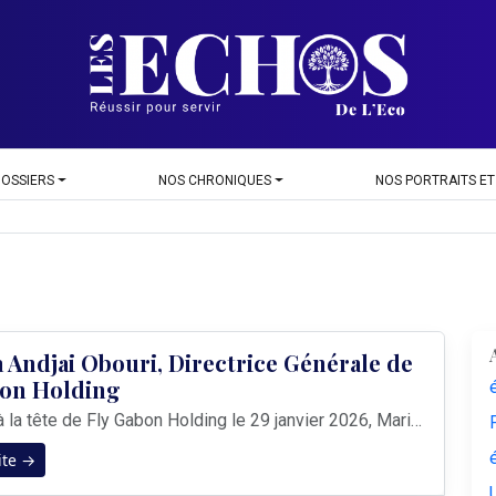
DOSSIERS
NOS CHRONIQUES
NOS PORTRAITS ET
 Andjai Obouri, Directrice Générale de
bon Holding
Nommée à la tête de Fly Gabon Holding le 29 janvier 2026, Marisca Emerenziana Andjai Obouri est la deuxième femme à diriger cette structure stratégique de l'État gabonais. Cent jours après sa prise de fonction, elle dresse un premier bilan et dévoile ses priorités. Cent jours après votre nomination, quel bilan tirez-vous ? Le ...
ite →