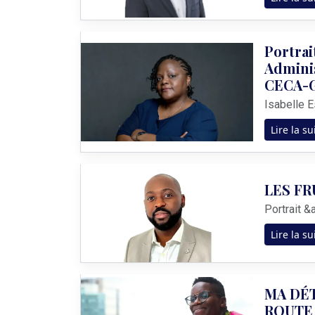
Portrai
Adminis
CECA-G
Lire la su
LES FR
Lire la su
MA DÉT
ROUT