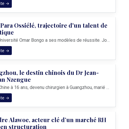
ite →
Para Ossiélé, trajectoire d'un talent de
stique
&nbsp; L’Université Omar Bongo a ses modèles de réussite. John M’Para Ossiélé en est l’un des plus probants. En l’espace de quelques années, ce trentenaire a su transformer un cursus universitaire d'excellence en un empire de la compétence technique. À 35 ans, loin des sentiers battus du salariat classique, ce stratège a fait de sa startup, Epik...
ite →
zhou, le destin chinois du Dr Jean-
ian Nzengue
Arrivé en Chine à 16 ans, devenu chirurgien à Guangzhou, marié et père de famille : à 52 ans, ce Gabonais incarne une génération africaine discrète, hautement qualifiée et profondément intégrée dans la société chinoise contemporaine. À Guangzhou, dans le sud de la Chine, rares sont les habitants du district de Panyu qui s’e...
ite →
re Alawoe, acteur clé d’un marché RH
en structuration