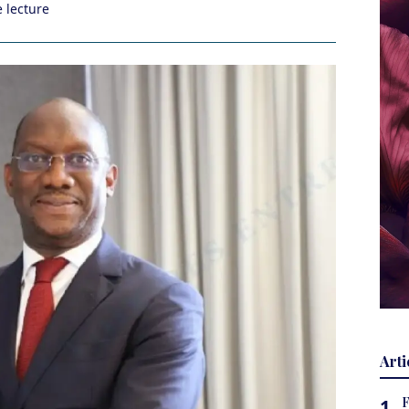
 lecture
Arti
F
1