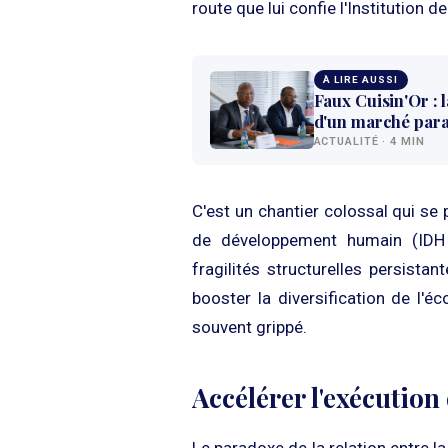
route que lui confie l'Institution 
À LIRE AUSSI
Faux Cuisin'Or : 
d'un marché paral
ACTUALITÉ · 4 MIN
C'est un chantier colossal qui se 
de développement humain (IDH 
fragilités structurelles persist
booster la diversification de l'é
souvent grippé.
Accélérer l'exécution
Le paradoxe de la relation entre 