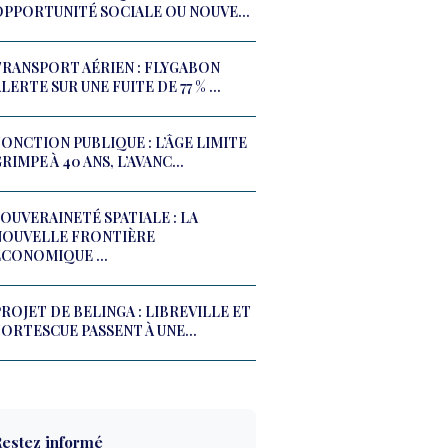
OPPORTUNITÉ SOCIALE OU NOUVE...
TRANSPORT AÉRIEN : FLYGABON
LERTE SUR UNE FUITE DE 77 % ...
ONCTION PUBLIQUE : L’ÂGE LIMITE
RIMPE À 40 ANS, L’AVANC...
OUVERAINETÉ SPATIALE : LA
NOUVELLE FRONTIÈRE
ÉCONOMIQUE ...
ROJET DE BELINGA : LIBREVILLE ET
ORTESCUE PASSENT À UNE...
estez informé