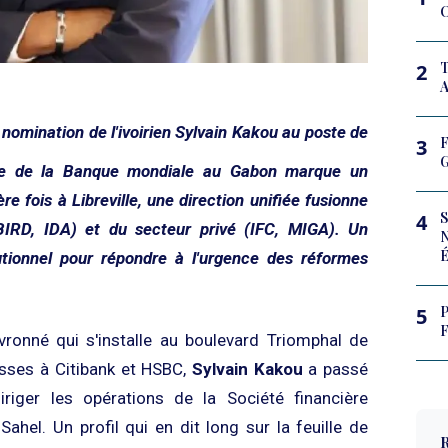
2
A
 la nomination de l'ivoirien Sylvain Kakou au poste de
F
3
G
pe de la Banque mondiale au Gabon marque un
re fois à Libreville, une direction unifiée fusionne
S
4
(BIRD, IDA) et du secteur privé (IFC, MIGA). Un
tionnel pour répondre à l'urgence des réformes
P
5
F
vronné qui s'installe au boulevard Triomphal de
lasses à Citibank et HSBC,
Sylvain Kakou
a passé
riger les opérations de la Société financière
Sahel. Un profil qui en dit long sur la feuille de
R