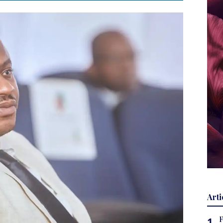
Arti
F
1