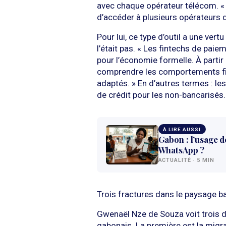
avec chaque opérateur télécom. «
d’accéder à plusieurs opérateurs d
Pour lui, ce type d’outil a une vert
l’était pas. « Les fintechs de paiem
pour l’économie formelle. À parti
comprendre les comportements fin
adaptés. » En d’autres termes : l
de crédit pour les non-bancarisés.
À LIRE AUSSI
Gabon : l’usage de
WhatsApp ?
ACTUALITÉ · 5 MIN
Trois fractures dans le paysage b
Gwenaël Nze de Souza voit trois d
gabonais. La première est la migra