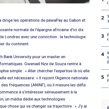
2
 dirige les opérations de pawaPay au Gabon et
A
osante normale de l’épargne africaine d’ici dix
F
3
é de Londres avec une conviction : la technologie
G
ier du continent.
S
4
h Bank University pour un master en
formatiques. Gwenaël Nze de Souza rentre à
hie simple : « Aller chercher l’expertise là où elle
P
5
lle est nécessaire. » Il rejoint l’Agence nationale
F
 des fréquences (ANINF), où il mesure les défis
l commence à s’intéresser sérieusement à la
ain, un média dédié aux technologies
ue chose qui va changer sa trajectoire : « J’y ai
R