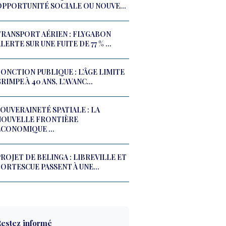
OPPORTUNITÉ SOCIALE OU NOUVE...
TRANSPORT AÉRIEN : FLYGABON
LERTE SUR UNE FUITE DE 77 % ...
ONCTION PUBLIQUE : L’ÂGE LIMITE
RIMPE À 40 ANS, L’AVANC...
OUVERAINETÉ SPATIALE : LA
NOUVELLE FRONTIÈRE
ÉCONOMIQUE ...
ROJET DE BELINGA : LIBREVILLE ET
ORTESCUE PASSENT À UNE...
estez informé