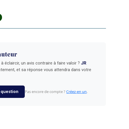
auteur
 éclaircir, un avis contraire à faire valoir ?
JR
tement, et sa réponse vous attendra dans votre
Pas encore de compte ?
Créez-en un
.
 question