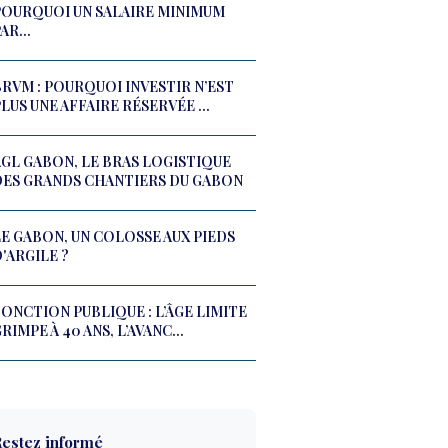
POURQUOI UN SALAIRE MINIMUM
AR...
BRVM : POURQUOI INVESTIR N’EST
LUS UNE AFFAIRE RÉSERVÉE ...
AGL GABON, LE BRAS LOGISTIQUE
DES GRANDS CHANTIERS DU GABON
LE GABON, UN COLOSSE AUX PIEDS
'ARGILE ?
ONCTION PUBLIQUE : L’ÂGE LIMITE
RIMPE À 40 ANS, L’AVANC...
estez informé