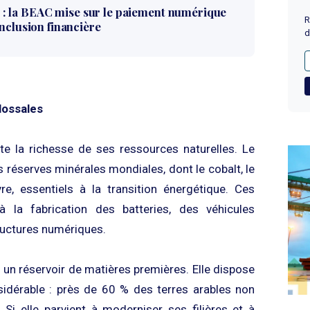
 la BEAC mise sur le paiement numérique
R
inclusion financière
d
lossales
ste la richesse de ses ressources naturelles. Le
 réserves minérales mondiales, dont le cobalt, le
re, essentiels à la transition énergétique. Ces
à la fabrication des batteries, des véhicules
ructures numériques.
 un réservoir de matières premières. Elle dispose
nsidérable : près de 60 % des terres arables non
 Si elle parvient à moderniser ses filières et à