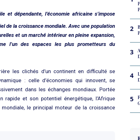
P
e et dépendante, l’économie africaine s’impose
iel de la croissance mondiale. Avec une population
2
P
elles et un marché intérieur en pleine expansion,
mme l’un des espaces les plus prometteurs du
3
ière les clichés d’un continent en difficulté se
4
D
ynamique : celle d’économies qui innovent, se
ressivement dans les échanges mondiaux. Portée
F
5
n rapide et son potentiel énergétique, l’Afrique
G
e mondiale, le principal moteur de la croissance
R