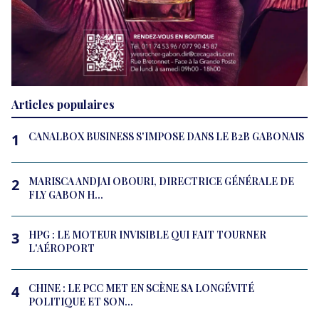
Articles populaires
CANALBOX BUSINESS S'IMPOSE DANS LE B2B GABONAIS
1
MARISCA ANDJAI OBOURI, DIRECTRICE GÉNÉRALE DE
2
FLY GABON H...
HPG : LE MOTEUR INVISIBLE QUI FAIT TOURNER
3
L'AÉROPORT
CHINE : LE PCC MET EN SCÈNE SA LONGÉVITÉ
4
POLITIQUE ET SON...