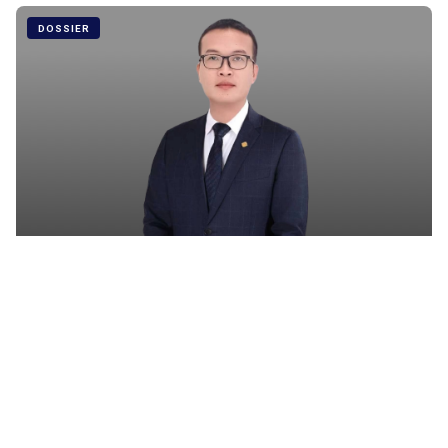
DOSSIER
WU Sheng : « Jugez-nous sur nos actes, pas sur les
rumeurs »