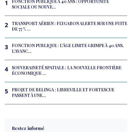
FONCTION PUBLIQUE À 40 ANS : OPPORTUNITÉ
1
SOCIALE OU NOUVE...
TRANSPORT AÉRIEN : FLYGABON ALERTE SUR UNE FUITE
2
DE 77 % ...
FONCTION PUBLIQUE : L’ÂGE LIMITE GRIMPE À 40 ANS,
3
L’AVANC...
SOUVERAINETÉ SPATIALE : LA NOUVELLE FRONTIÈRE
4
ÉCONOMIQUE ...
PROJET DE BELINGA : LIBREVILLE ET FORTESCUE
5
PASSENT À UNE...
Restez informé