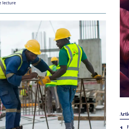
 lecture
Arti
F
1