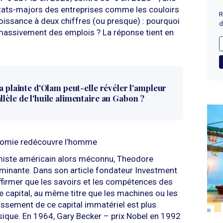
états-majors des entreprises comme les couloirs
R
oissance à deux chiffres (ou presque) : pourquoi
d
r massivement des emplois ? La réponse tient en
la plainte d'Olam peut-elle révéler l'ampleur
lèle de l'huile alimentaire au Gabon ?
onomie redécouvre l’homme
omiste américain alors méconnu, Theodore
ominante. Dans son article fondateur Investment
affirmer que les savoirs et les compétences des
le capital, au même titre que les machines ou les
tissement de ce capital immatériel est plus
ysique. En 1964, Gary Becker – prix Nobel en 1992