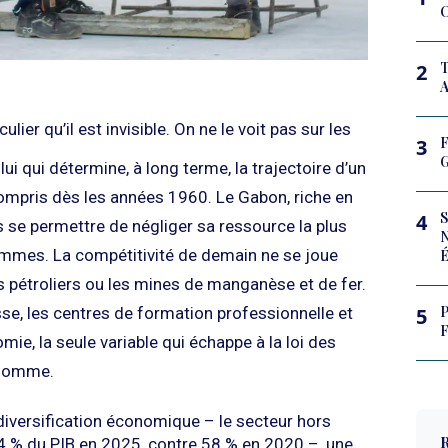
2
A
ulier qu’il est invisible. On ne le voit pas sur les
F
3
G
lui qui détermine, à long terme, la trajectoire d’un
compris dès les années 1960. Le Gabon, riche en
S
4
s se permettre de négliger sa ressource la plus
mmes. La compétitivité de demain ne se joue
 pétroliers ou les mines de manganèse et de fer.
P
asse, les centres de formation professionnelle et
5
F
omie, la seule variable qui échappe à la loi des
’homme.
diversification économique – le secteur hors
R
4 % du PIB en 2025, contre 58 % en 2020 –, une