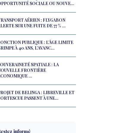
OPPORTUNITÉ SOCIALE OU NOUVE...
TRANSPORT AÉRIEN : FLYGABON
LERTE SUR UNE FUITE DE 77 % ...
ONCTION PUBLIQUE : L’ÂGE LIMITE
RIMPE À 40 ANS, L’AVANC...
OUVERAINETÉ SPATIALE : LA
NOUVELLE FRONTIÈRE
ÉCONOMIQUE ...
ROJET DE BELINGA : LIBREVILLE ET
ORTESCUE PASSENT À UNE...
estez informé