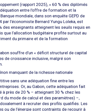
eloppement (rapport 2025), « 60 % des diplômés
nadéquation entre l’offre de formation et la
La Banque mondiale, dans son enquête GEPD de
4 par l’économiste Bernard Yungu Loleka, est
% des enseignants atteignent les seuils requis en
 que l’allocation budgétaire profite surtout au
riment du primaire et de la formation
abon souffre d’un « déficit structurel de capital
es de croissance inclusive, malgré son
n.
aînon manquant de la richesse nationale
tive sans une adéquation fine entre les
treprises. Or, au Gabon, cette adéquation fait
 à près de 20 % – atteignant 30 % chez les
ard du mode de calcul et des paramètres) –,
oxalement à recruter des profils qualifiés. Les
es ou de l’énergie sont contraints de recourir à