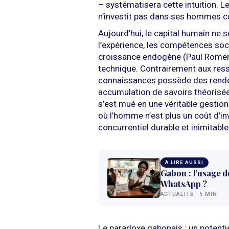
– systématisera cette intuition. Le
n’investit pas dans ses hommes c
Aujourd’hui, le capital humain ne s
l’expérience, les compétences soci
croissance endogène (Paul Romer),
technique. Contrairement aux resso
connaissances possède des rende
accumulation de savoirs théorisée
s’est mué en une véritable gesti
où l’homme n’est plus un coût d’i
concurrentiel durable et inimitable
À LIRE AUSSI
Gabon : l’usage de
WhatsApp ?
ACTUALITÉ · 5 MIN
Le paradoxe gabonais : un potenti