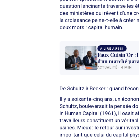
question lancinante traverse les 
des ministères qui rêvent d’une cr
la croissance peine-t-elle à crée
deux mots : capital humain.
À LIRE AUSSI
Faux Cuisin'Or : 
d'un marché paral
ACTUALITÉ · 4 MIN
De Schultz à Becker : quand l’éc
Il y a soixante-cinq ans, un écon
Schultz, bouleversait la pensée d
in Human Capital (1961), il osait 
travailleurs constituent un véritab
usines. Mieux : le retour sur inves
important que celui du capital ph